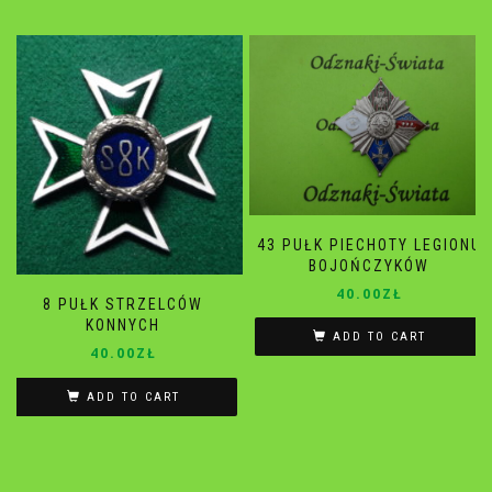
43 PUŁK PIECHOTY LEGIONU
BOJOŃCZYKÓW
40.00
ZŁ
8 PUŁK STRZELCÓW
KONNYCH
ADD TO CART
40.00
ZŁ
ADD TO CART