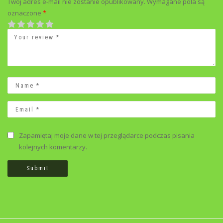
Twój adres e-mail nie zostanie opublikowany.
Wymagane pola są
oznaczone
*
1
2
3
4
5
Zapamiętaj moje dane w tej przeglądarce podczas pisania
kolejnych komentarzy.