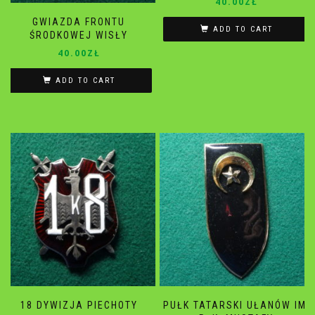
40.00
ZŁ
GWIAZDA FRONTU
ADD TO CART
ŚRODKOWEJ WISŁY
40.00
ZŁ
ADD TO CART
18 DYWIZJA PIECHOTY
PUŁK TATARSKI UŁANÓW IM.