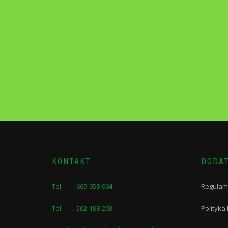
KONTAKT
DODAT
Tel: 669-958-064
Regulam
Tel: 502-188-203
Polityka