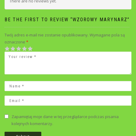
There are no reviews yet.
BE THE FIRST TO REVIEW “WZOROWY MARYNARZ”
Twój adres e-mail nie zostanie opublikowany.
Wymagane pola są
oznaczone
*
1
2
3
4
5
Zapamiętaj moje dane w tej przeglądarce podczas pisania
kolejnych komentarzy.