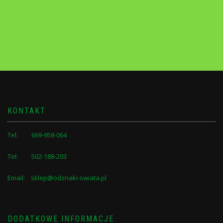
KONTAKT
Tel: 669-958-064
Tel: 502-188-203
Email: sklep@odznaki-swiata.pl
DODATKOWE INFORMACJE