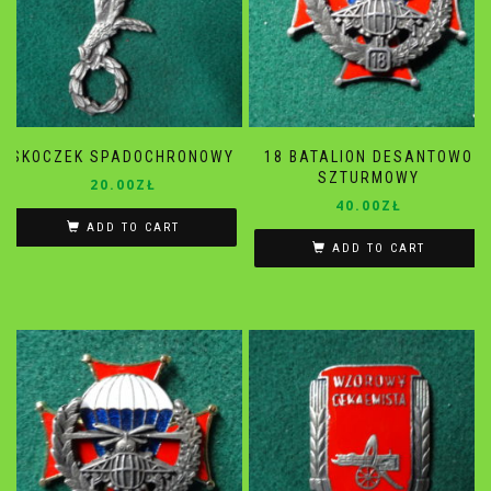
SKOCZEK SPADOCHRONOWY
18 BATALION DESANTOWO
SZTURMOWY
20.00
ZŁ
40.00
ZŁ
ADD TO CART
ADD TO CART