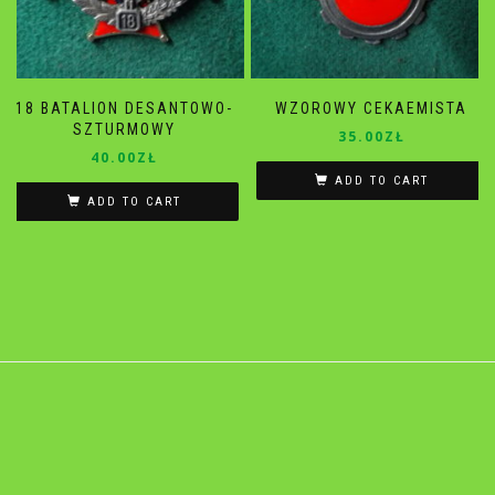
18 BATALION DESANTOWO-
WZOROWY CEKAEMISTA
SZTURMOWY
35.00
ZŁ
40.00
ZŁ
ADD TO CART
ADD TO CART