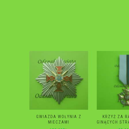
YNIA Z
KRZYŻ ZA RATOWANIE
GWIAZDA 
I
GINĄCYCH STRAŻ POŻARNA
120.0