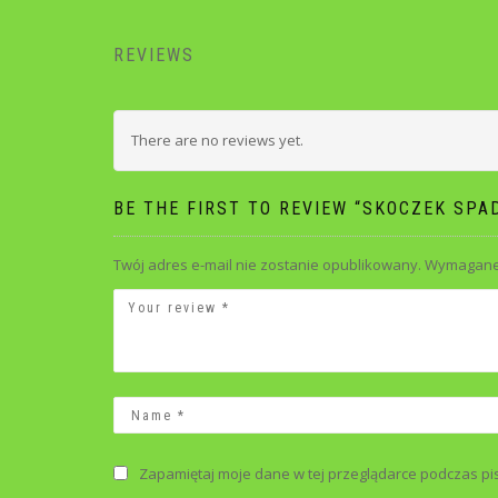
REVIEWS
There are no reviews yet.
BE THE FIRST TO REVIEW “SKOCZEK SP
Twój adres e-mail nie zostanie opublikowany.
Wymagane 
Zapamiętaj moje dane w tej przeglądarce podczas pi