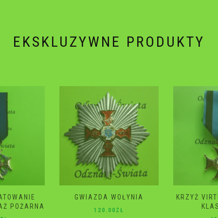
EKSKLUZYWNE PRODUKTY
WOŁYNIA
KRZYŻ VIRTUTI MILITARI 4
GWIAZD
KLASA 2 RP
ŚM
0
ZŁ