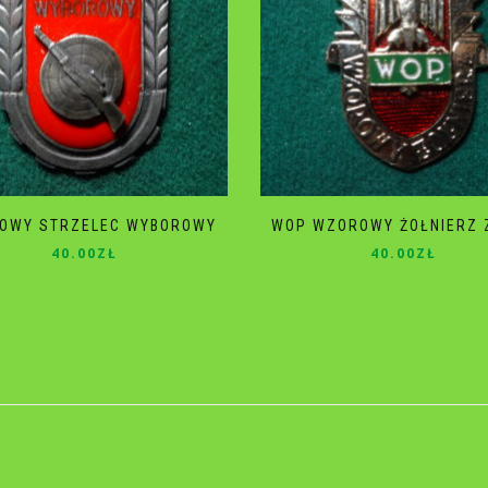
OWY STRZELEC WYBOROWY
WOP WZOROWY ŻOŁNIERZ 
40.00
ZŁ
40.00
ZŁ