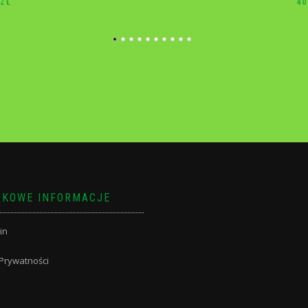
40.00
ZŁ
10
KOWE INFORMACJE
in
 Prywatności