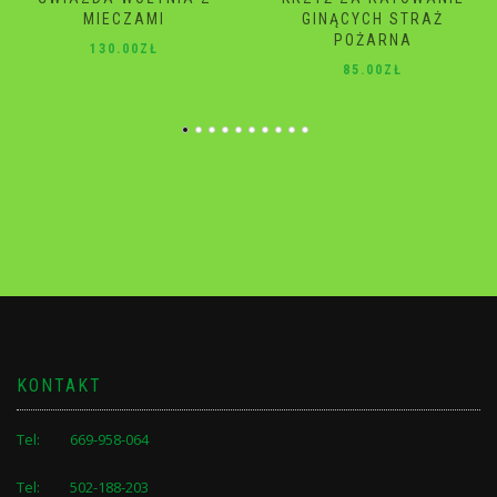
GINĄCYCH STRAŻ
120.00
ZŁ
POŻARNA
85.00
ZŁ
KONTAKT
Tel: 669-958-064
Tel: 502-188-203