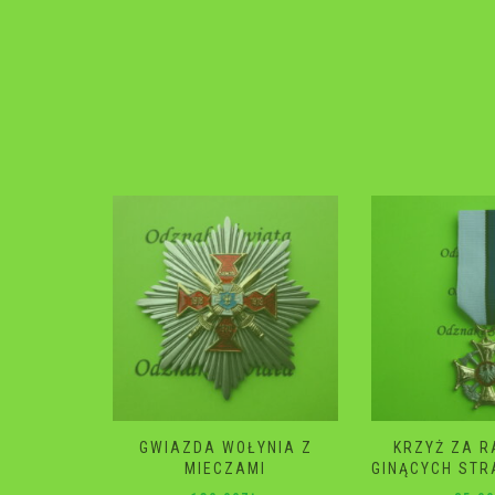
YNIA Z
KRZYŻ ZA RATOWANIE
GWIAZDA 
I
GINĄCYCH STRAŻ POŻARNA
120.0