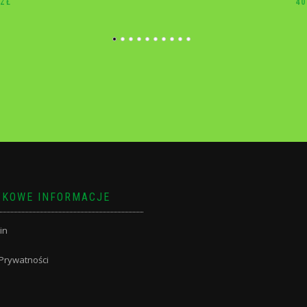
40.00
ZŁ
10
KOWE INFORMACJE
in
 Prywatności