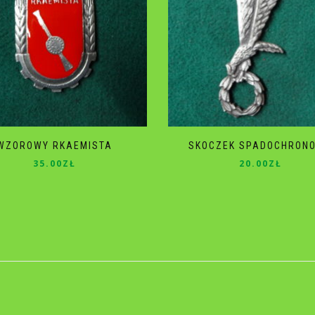
WZOROWY RKAEMISTA
SKOCZEK SPADOCHRON
35.00
ZŁ
20.00
ZŁ