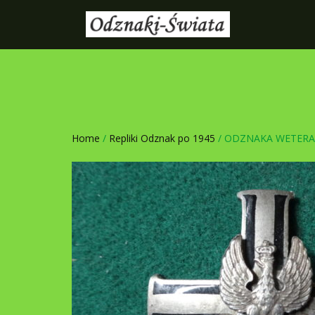
Home
/
Repliki Odznak po 1945
/ ODZNAKA WETERA