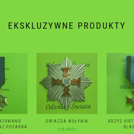
EKSKLUZYWNE PRODUKTY
WOŁYNIA
KRZYŻ VIRTUTI MILITARI 4
GWIAZD
KLASA 2 RP
ŚM
0
ZŁ