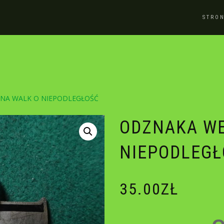
STRO
NA WALK O NIEPODLEGŁOŚĆ
ODZNAKA W
NIEPODLEGŁ
35.00
ZŁ