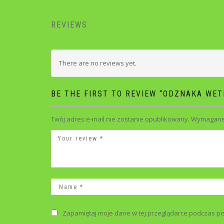
REVIEWS
There are no reviews yet.
BE THE FIRST TO REVIEW “ODZNAKA WE
Twój adres e-mail nie zostanie opublikowany.
Wymagane 
Zapamiętaj moje dane w tej przeglądarce podczas pi