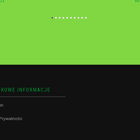
40.00
ZŁ
10
KOWE INFORMACJE
in
 Prywatności