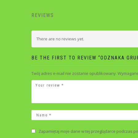
REVIEWS
There are no reviews yet.
BE THE FIRST TO REVIEW “ODZNAKA GR
Twój adres e-mail nie zostanie opublikowany.
Wymagane 
Zapamiętaj moje dane w tej przeglądarce podczas pi