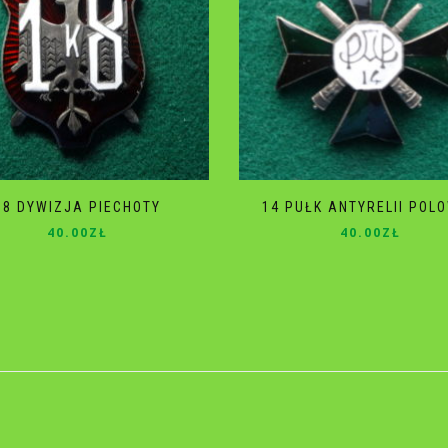
18 DYWIZJA PIECHOTY
14 PUŁK ANTYRELII POL
40.00
ZŁ
40.00
ZŁ