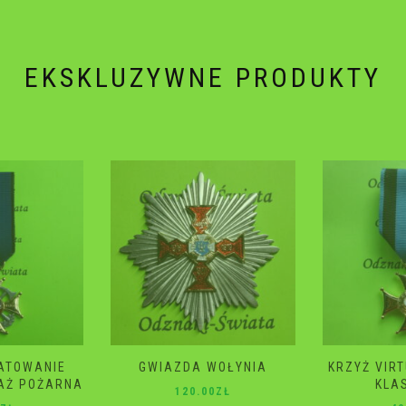
EKSKLUZYWNE PRODUKTY
WOŁYNIA
KRZYŻ VIRTUTI MILITARI 4
GWIAZD
KLASA 2 RP
ŚM
0
ZŁ