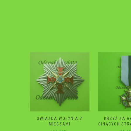
YNIA Z
KRZYŻ ZA RATOWANIE
GWIAZDA 
I
GINĄCYCH STRAŻ POŻARNA
120.0