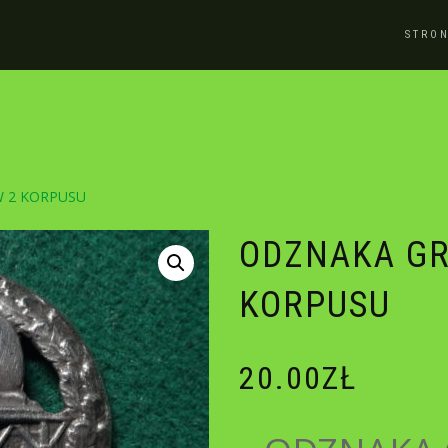
STRO
 2 KORPUSU
ODZNAKA GR
KORPUSU
20.00
ZŁ