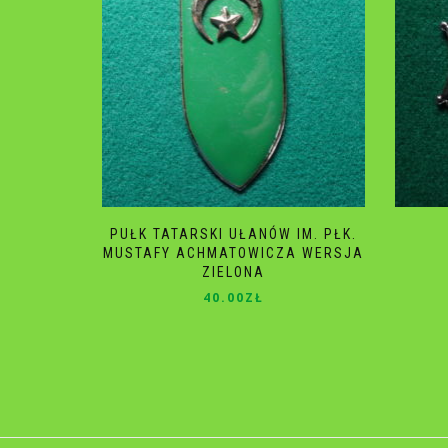
PUŁK TATARSKI UŁANÓW IM. PŁK.
MUSTAFY ACHMATOWICZA WERSJA
ZIELONA
40.00
ZŁ