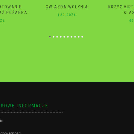
WOŁYNIA
KRZYŻ VIRTUTI MILITARI 4
GWIAZD
KLASA 2 RP
ŚM
0
ZŁ
40.00
ZŁ
10
KOWE INFORMACJE
in
 Prywatności