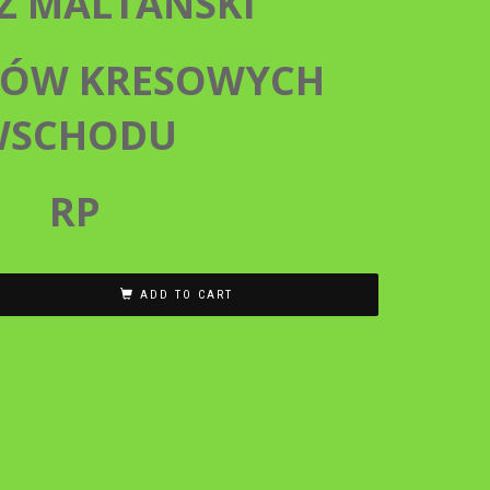
Ż MALTAŃSKI
ÓW KRESOWYCH
WSCHODU
RP
ADD TO CART