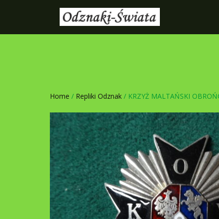
Home
/
Repliki Odznak
/ KRZYŻ MALTAŃSKI OBRO