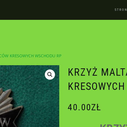
STRO
ŃCÓW KRESOWYCH WSCHODU RP
KRZYŻ MALT
KRESOWYCH
40.00
ZŁ