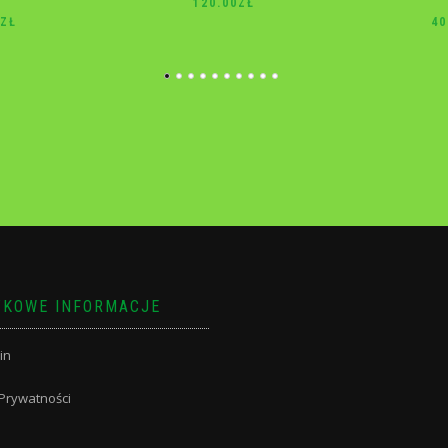
0
ZŁ
40.00
ZŁ
10
KOWE INFORMACJE
in
 Prywatności