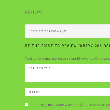
REVIEWS
There are no reviews yet.
BE THE FIRST TO REVIEW “KRZYŻ 206 O
Twój adres e-mail nie zostanie opublikowany.
Wymagane 
Zapamiętaj moje dane w tej przeglądarce podczas pi