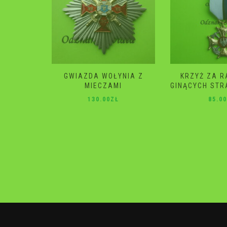
YNIA Z
KRZYŻ ZA RATOWANIE
GWIAZDA 
I
GINĄCYCH STRAŻ POŻARNA
120.0
Ł
85.00
ZŁ