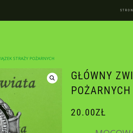
STRO
IĄZEK STRAŻY POŻARNYCH
GŁÓWNY ZWI
POŻARNYCH
20.00
ZŁ
MOCOWA