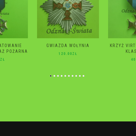
WOŁYNIA
KRZYŻ VIRTUTI MILITARI 4
GWIAZD
KLASA 2 RP
ŚM
0
ZŁ
40.00
ZŁ
10