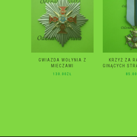
YNIA Z
KRZYŻ ZA RATOWANIE
GWIAZDA 
I
GINĄCYCH STRAŻ POŻARNA
120.0
Ł
85.00
ZŁ