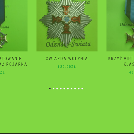
WOŁYNIA
KRZYŻ VIRTUTI MILITARI 4
GWIAZD
KLASA 2 RP
ŚM
0
ZŁ
40.00
ZŁ
10