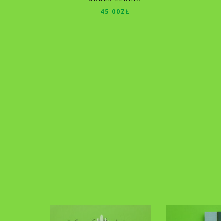
45.00
ZŁ