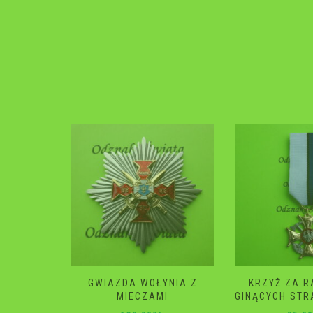
YNIA Z
KRZYŻ ZA RATOWANIE
GWIAZDA 
I
GINĄCYCH STRAŻ POŻARNA
120.0