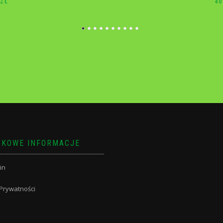
40.00
ZŁ
10
KOWE INFORMACJE
in
 Prywatności