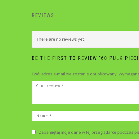
REVIEWS
There are no reviews yet.
BE THE FIRST TO REVIEW “60 PUŁK PIEC
Twój adres e-mail nie zostanie opublikowany.
Wymagane 
Zapamiętaj moje dane w tej przeglądarce podczas pi