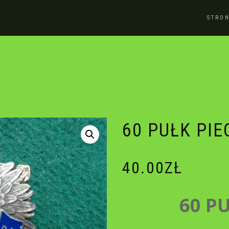
STRO
60 PUŁK PI
40.00
ZŁ
60 P