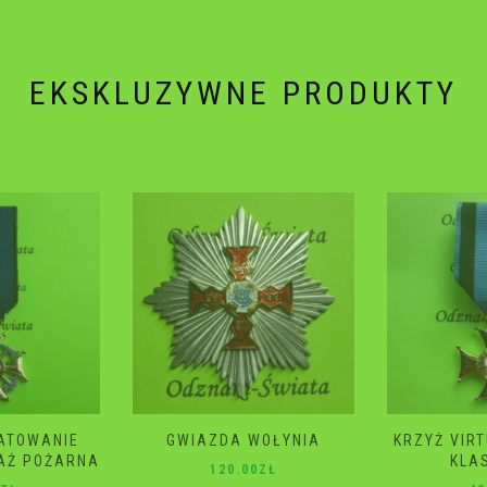
EKSKLUZYWNE PRODUKTY
WOŁYNIA
KRZYŻ VIRTUTI MILITARI 4
GWIAZD
KLASA 2 RP
ŚM
0
ZŁ