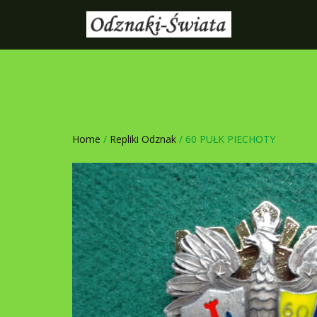
Home
/
Repliki Odznak
/ 60 PUŁK PIECHOTY