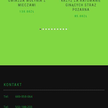
KRZYŻ ZA RATOWANIE
GWIAZDA WOŁYNIA
GINĄCYCH STRAŻ
120.00
ZŁ
POŻARNA
85.00
ZŁ
KONTAKT
Tel: 669-958-064
Tel: 502-188-203