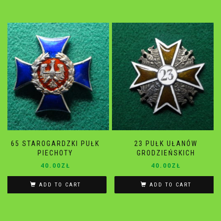
65 STAROGARDZKI PUŁK
23 PUŁK UŁANÓW
PIECHOTY
GRODZIEŃSKICH
40.00
ZŁ
40.00
ZŁ
ADD TO CART
ADD TO CART