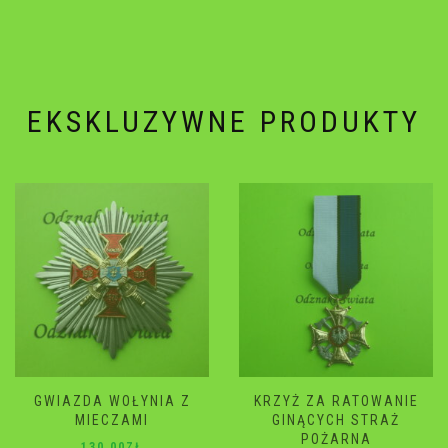
EKSKLUZYWNE PRODUKTY
A Z
KRZYŻ ZA RATOWANIE
GWIAZDA WOŁYN
GINĄCYCH STRAŻ
120.00
ZŁ
POŻARNA