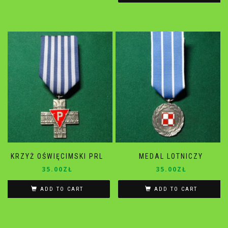
KRZYŻ OŚWIĘCIMSKI PRL
MEDAL LOTNICZY
35.00
ZŁ
35.00
ZŁ
ADD TO CART
ADD TO CART