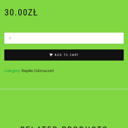
30.00
ZŁ
ADD TO CART
Category:
Repliki Odznaczeń