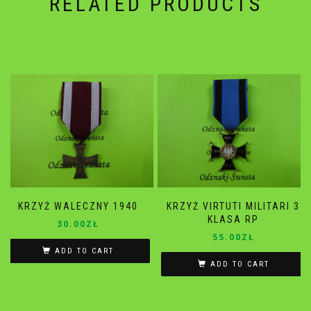
RELATED PRODUCTS
KRZYŻ WALECZNY 1940
KRZYŻ VIRTUTI MILITARI 3
KLASA RP
30.00
ZŁ
55.00
ZŁ
ADD TO CART
ADD TO CART