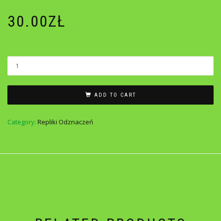
30.00
ZŁ
ADD TO CART
Category:
Repliki Odznaczeń