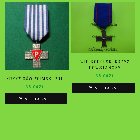
WIELKOPOLSKI KRZYŻ
POWSTAŃCZY
35.00
ZŁ
KRZYŻ OŚWIĘCIMSKI PRL
35.00
ZŁ
ADD TO CART
ADD TO CART