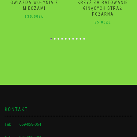
KRZYŻ ZA RATOWANIE
GWIAZDA WOŁYNIA
GINĄCYCH STRAŻ
120.00
ZŁ
POŻARNA
85.00
ZŁ
KONTAKT
Tel: 669-958-064