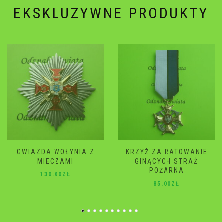
EKSKLUZYWNE PRODUKTY
 WOŁYNIA Z
KRZYŻ ZA RATOWANIE
GWIAZD
ECZAMI
GINĄCYCH STRAŻ
12
POŻARNA
0.00
ZŁ
85.00
ZŁ