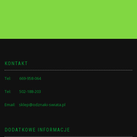
KONTAKT
Tel: 669-958-064
Tel: 502-188-203
Email: sklep@odznaki-swiata.pl
DODATKOWE INFORMACJE