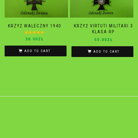
KRZYŻ WALECZNY 1940
KRZYŻ VIRTUTI MILITARI 3
KLASA RP
Rated
5.00
30.00
ZŁ
55.00
ZŁ
out of 5
ADD TO CART
ADD TO CART