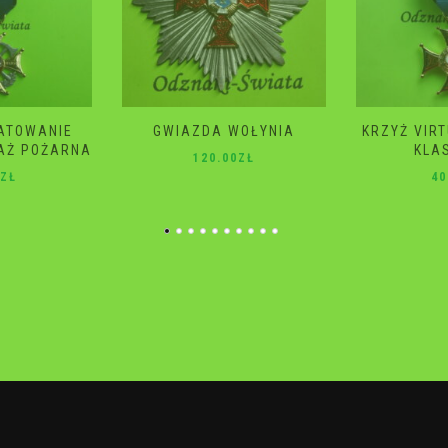
WOŁYNIA
KRZYŻ VIRTUTI MILITARI 4
GWIAZD
KLASA 2 RP
ŚM
0
ZŁ
40.00
ZŁ
10