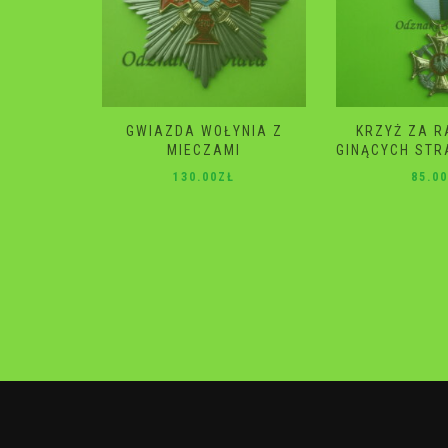
YNIA Z
KRZYŻ ZA RATOWANIE
GWIAZDA 
I
GINĄCYCH STRAŻ POŻARNA
120.0
Ł
85.00
ZŁ