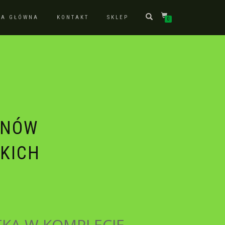
NA GŁÓWNA
KONTAKT
SKLEP
0
ANÓW
KICH
KA W KOMPLECIE