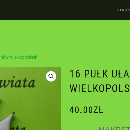
STRO
anów Wielkopolskich
16 PUŁK UŁ
WIELKOPOLS
40.00
ZŁ
NAKRĘT