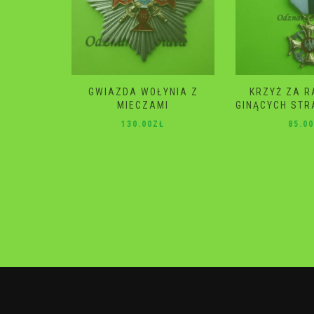
YNIA Z
KRZYŻ ZA RATOWANIE
GWIAZDA 
I
GINĄCYCH STRAŻ POŻARNA
120.0
Ł
85.00
ZŁ