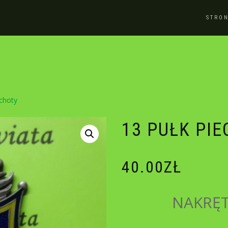
STRO
echoty
13 PUŁK PI
40.00
ZŁ
NAKRĘT