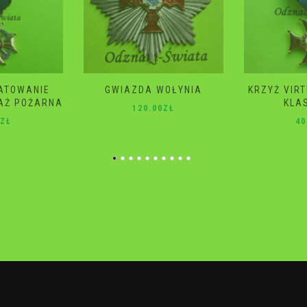
WOŁYNIA
KRZYŻ VIRTUTI MILITARI 4
GWIAZD
KLASA 2 RP
ŚM
0
ZŁ
40.00
ZŁ
10